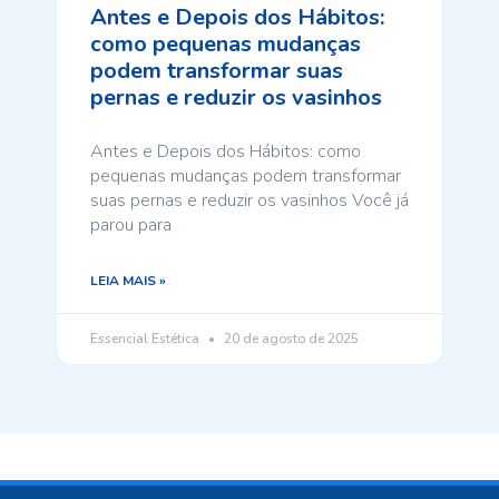
Antes e Depois dos Hábitos:
como pequenas mudanças
podem transformar suas
pernas e reduzir os vasinhos
Antes e Depois dos Hábitos: como
pequenas mudanças podem transformar
suas pernas e reduzir os vasinhos Você já
parou para
LEIA MAIS »
Essencial Estética
20 de agosto de 2025
https://skyhostel.kz/kakaya-bukmekerskaya-kontora-v-
лото клуб
kazahst/