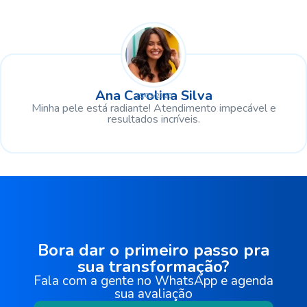
Ana Carolina Silva
15/03/2025
Minha pele está radiante! Atendimento impecável e
resultados incríveis.
Bora dar o primeiro passo pra
sua transformação?
Fala com a gente no WhatsApp e agenda
sua avaliação