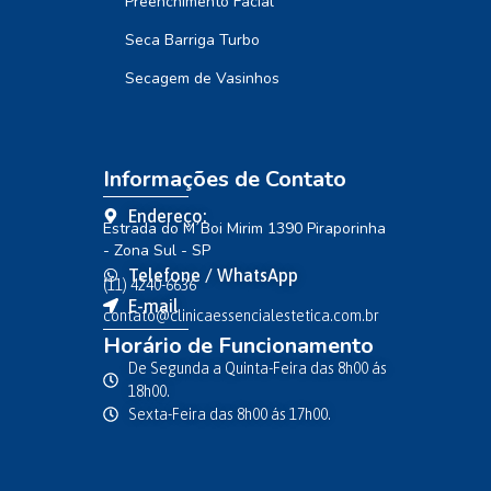
Preenchimento Facial
Seca Barriga Turbo
Secagem de Vasinhos
Informações de Contato
Endereço:
Estrada do M´Boi Mirim 1390 Piraporinha
- Zona Sul - SP
Telefone / WhatsApp
(11) 4240-6636
E-mail
contato@clinicaessencialestetica.com.br
Horário de Funcionamento
De Segunda a Quinta-Feira das 8h00 ás
18h00.
Sexta-Feira das 8h00 ás 17h00.